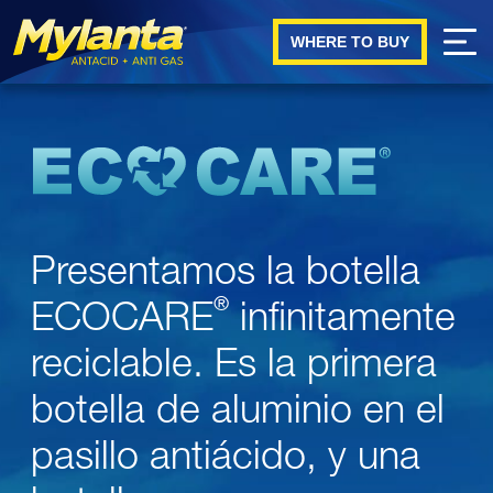
WHERE TO BUY
®
ECOCARE
Skip to main content
Presentamos la botella
ECOCARE
infinitamente
®
reciclable. Es la primera
botella de aluminio en el
pasillo antiácido, y una