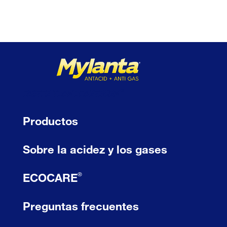
ga
Ap
®
FASTER THAN HEARTBURN
Productos
Sobre la acidez y los gases
®
ECOCARE
Preguntas frecuentes