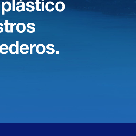
 plástico
tros
ederos.