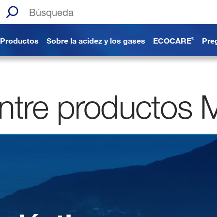
Search the site
Productos
Sobre la acidez y los gases
ECOCARE
Pre
®
ta
ntre productos M